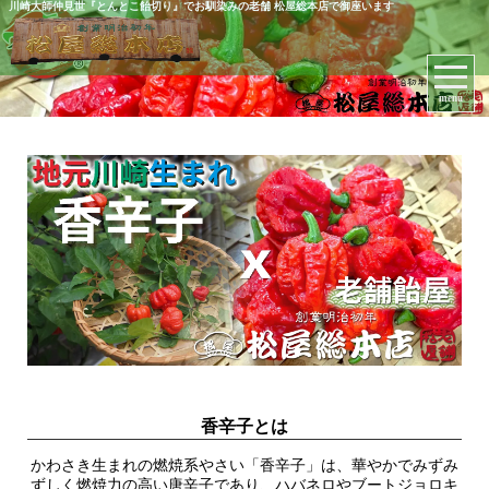
川崎大師仲見世『とんとこ飴切り』でお馴染みの老舗 松屋総本店で御座います
menu
香辛子とは
かわさき生まれの燃焼系やさい「香辛子」は、華やかでみずみ
ずしく燃焼力の高い唐辛子であり、ハバネロやブートジョロキ