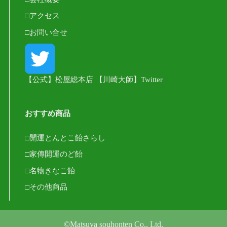
□アクセス
□お問い合せ
【公式】松屋総本店 【川崎大師】Twitter
おすすめ商品
□開運とんとこ飴さらし
□家傳開運のど飴
□名物きなこ飴
□その他商品
©Matsuya souhonten Co., Ltd.