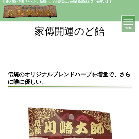
川崎大師仲見世『とんとこ飴切り』でお馴染みの老舗 松屋総本店で御座います
家傳開運のど飴
menu
伝統のオリジナルブレンドハーブを増量で、さら
に喉に優しい。