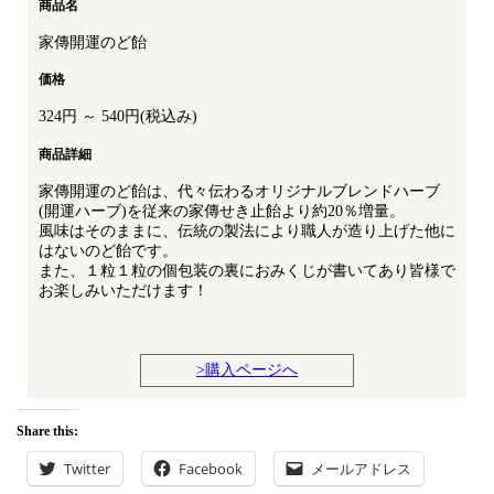
商品名
家傳開運のど飴
価格
324円 ～ 540円(税込み)
商品詳細
家傳開運のど飴は、代々伝わるオリジナルブレンドハーブ
(開運ハーブ)を従来の家傳せき止飴より約20％増量。
風味はそのままに、伝統の製法により職人が造り上げた他に
はないのど飴です。
また、１粒１粒の個包装の裏におみくじが書いてあり皆様で
お楽しみいただけます！
>購入ページへ
Share this:
Twitter
Facebook
メールアドレス